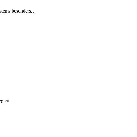
systems besonders…
elegten…